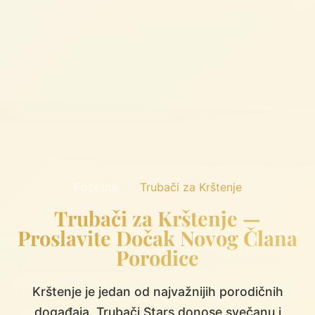
Početna
›
Trubači za Krštenje
Trubači za Krštenje —
Proslavite Dočak Novog Člana
Porodice
Krštenje je jedan od najvažnijih porodičnih
događaja. Trubači Stars donose svečanu i