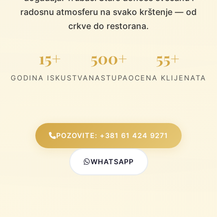
radosnu atmosferu na svako krštenje — od
crkve do restorana.
15+
500+
55+
GODINA ISKUSTVA
NASTUPA
OCENA KLIJENATA
POZOVITE: +381 61 424 9271
WHATSAPP