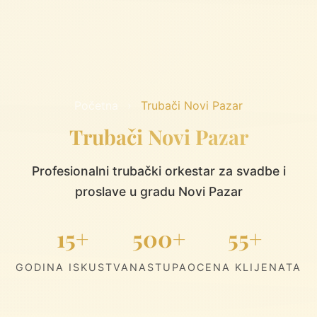
Početna
›
Trubači Novi Pazar
Trubači Novi Pazar
Profesionalni trubački orkestar za svadbe i
proslave u gradu Novi Pazar
15+
500+
55+
GODINA ISKUSTVA
NASTUPA
OCENA KLIJENATA