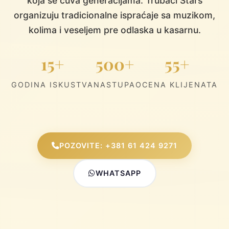
koja se čuva generacijama. Trubači Stars
organizuju tradicionalne ispraćaje sa muzikom,
kolima i veseljem pre odlaska u kasarnu.
15+
500+
55+
GODINA ISKUSTVA
NASTUPA
OCENA KLIJENATA
POZOVITE: +381 61 424 9271
WHATSAPP