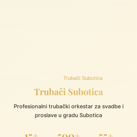
Početna
›
Trubači Subotica
Trubači Subotica
Profesionalni trubački orkestar za svadbe i
proslave u gradu Subotica
15+
500+
55+