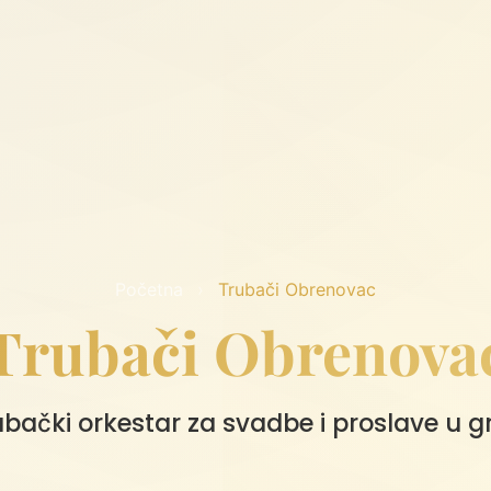
Početna
›
Trubači Obrenovac
Trubači Obrenova
rubački orkestar za svadbe i proslave u