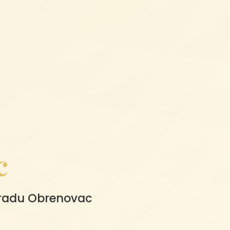
c
 gradu Obrenovac