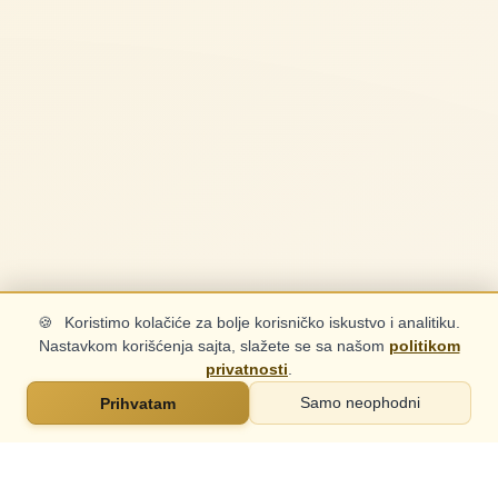
🍪
Koristimo kolačiće za bolje korisničko iskustvo i analitiku.
Nastavkom korišćenja sajta, slažete se sa našom
politikom
privatnosti
.
Prihvatam
Samo neophodni
Pozovite: 061 424 9271
Pozovi
Viber
WhatsApp