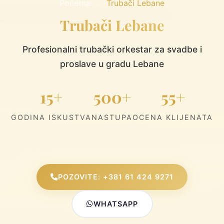
Početna
›
Trubači Lebane
Trubači Lebane
Profesionalni trubački orkestar za svadbe i
proslave u gradu Lebane
15+
500+
55+
GODINA ISKUSTVA
NASTUPA
OCENA KLIJENATA
POZOVITE: +381 61 424 9271
WHATSAPP