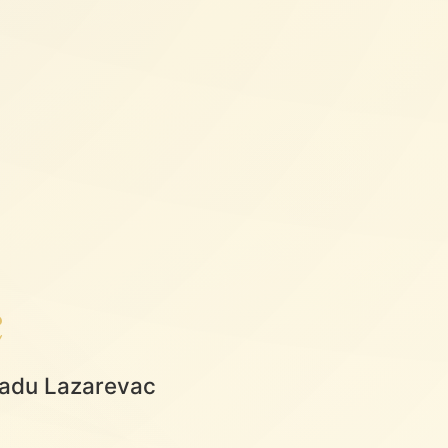
c
gradu Lazarevac