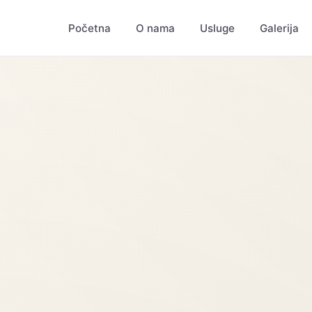
Početna
O nama
Usluge
Galerija