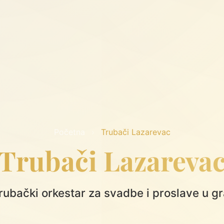
Početna
›
Trubači Lazarevac
Trubači Lazareva
trubački orkestar za svadbe i proslave u 