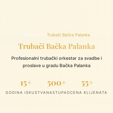
Početna
›
Trubači Bačka Palanka
Trubači Bačka Palanka
Profesionalni trubački orkestar za svadbe i
proslave u gradu Bačka Palanka
15+
500+
55+
GODINA ISKUSTVA
NASTUPA
OCENA KLIJENATA